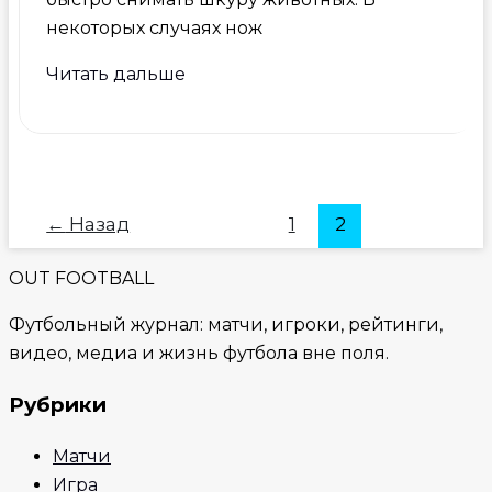
некоторых случаях нож
Охотничьи
Читать дальше
ножи
в
Екатеринбурге
←
Назад
1
2
OUT FOOTBALL
Футбольный журнал: матчи, игроки, рейтинги,
видео, медиа и жизнь футбола вне поля.
Рубрики
Матчи
Игра