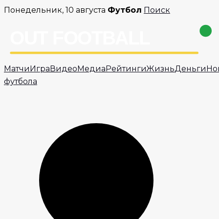
Перейти
Понедельник, 10 августа
Футбол
Поиск
к
содержимому
Матчи
Игра
Видео
Медиа
Рейтинги
Жизнь
Деньги
Но
футбола