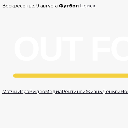
Перейти
Воскресенье, 9 августа
Футбол
Поиск
к
содержимому
Матчи
Игра
Видео
Медиа
Рейтинги
Жизнь
Деньги
Но