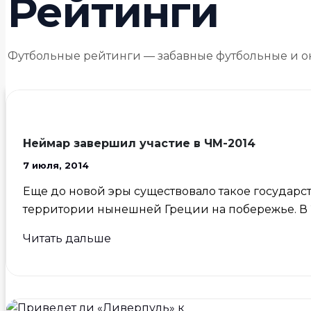
Рейтинги
Футбольные рейтинги — забавные футбольные и о
Неймар завершил участие в ЧМ-2014
7 июля, 2014
Еще до новой эры существовало такое государст
территории нынешней Греции на побережье. В 2
Неймар
Читать дальше
завершил
участие
в
ЧМ-2014