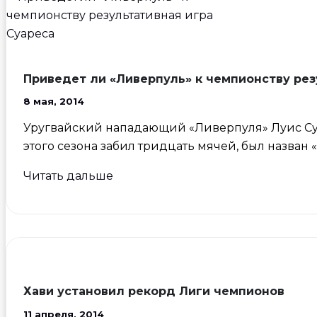
Приведет ли «Ливерпуль» к чемпионству рез
8 мая, 2014
Уругвайский нападающий «Ливерпуля» Луис Суа
этого сезона забил тридцать мячей, был назван
Приведет
Читать дальше
ли
«Ливерпуль»
к
чемпионству
результативная
игра
Хави установил рекорд Лиги чемпионов
Суареса
11 апреля, 2014