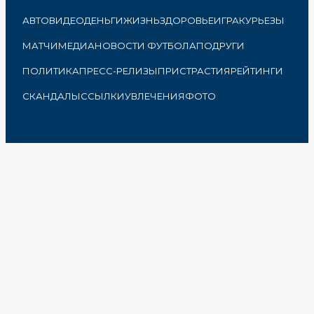
АВТО
ВИДЕО
ДЕНЬГИ
ЖИЗНЬ
ЗДОРОВЬЕ
ИГРА
КУРЬЕЗЫ
МАТЧИ
МЕДИА
НОВОСТИ ФУТБОЛА
ПОДРУГИ
ПОЛИТИКА
ПРЕСС-РЕЛИЗЫ
ПРИСТРАСТИЯ
РЕЙТИНГИ
СКАНДАЛЫ
ССЫЛКИ
УВЛЕЧЕНИЯ
ФОТО