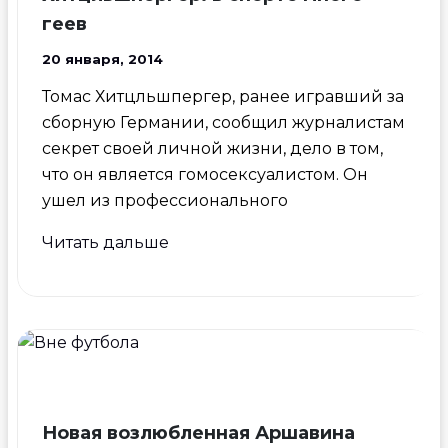
геев
20 января, 2014
Томас Хитцльшпергер, ранее игравший за
сборную Германии, сообщил журналистам
секрет своей личной жизни, дело в том,
что он является гомосексуалистом. Он
ушел из профессионального
Гей
Читать дальше
из
сборной
Германии
Томас
Хитцльшпергер:
в
спорте
Новая возлюбленная Аршавина