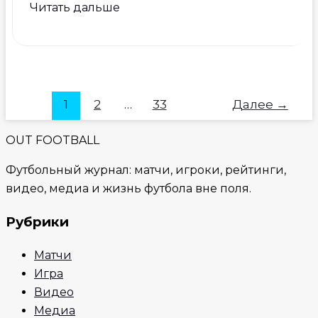
Вратарь
Читать дальше
«Зенита»
Юрий
Лодыгин
стал
отцом
1
2
…
33
Далее
→
OUT FOOTBALL
Футбольный журнал: матчи, игроки, рейтинги,
видео, медиа и жизнь футбола вне поля.
Рубрики
Матчи
Игра
Видео
Медиа