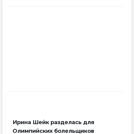
Дэвида
Бэкхема
—
угроза
Британии
Ирина Шейк разделась для
Олимпийских болельщиков