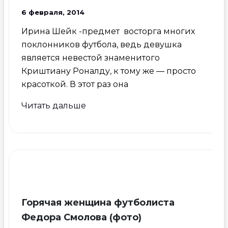
6 февраля, 2014
Ирина Шейк -предмет восторга многих
поклонников футбола, ведь девушка
является невестой знаменитого
Криштиану Роналду, к тому же — просто
красоткой. В этот раз она
Ирина
Читать дальше
Шейк
разделась
для
Олимпийских
болельщиков
Горячая женщина футболиста
Федора Смолова (фото)