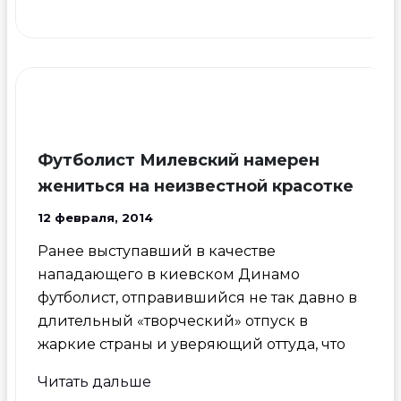
титанов:
кто
круче
Роналду
и
Ирина
Шейк
Футболист Милевский намерен
или
жениться на неизвестной красотке
Бэкхем
12 февраля, 2014
с
Викторией?
Ранее выступавший в качестве
нападающего в киевском Динамо
футболист, отправившийся не так давно в
длительный «творческий» отпуск в
жаркие страны и уверяющий оттуда, что
Футболист
Читать дальше