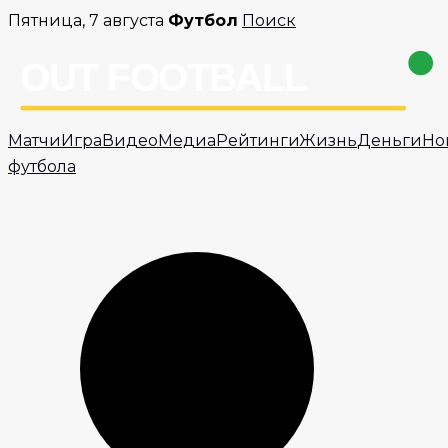
Перейти
Пятница, 7 августа
Футбол
Поиск
к
содержимому
Матчи
Игра
Видео
Медиа
Рейтинги
Жизнь
Деньги
Но
футбола