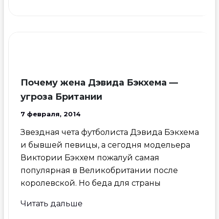
Милевский
намерен
жениться
на
неизвестной
красотке
Почему жена Дэвида Бэкхема —
угроза Британии
7 февраля, 2014
Звездная чета футболиста Дэвида Бэкхема
и бывшей певицы, а сегодня модельера
Виктории Бэкхем пожалуй самая
популярная в Великобритании после
королевской. Но беда для страны
Почему
Читать дальше
жена