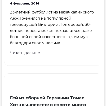
4 февраля, 2014
23-летний футболист из махачкалинского
Анжи женился на популярной
телеведущей Виктории Лопыревой. 30-
летняя невеста может похвастаться даже
большей своей известностью, чем муж,
благодаря своим весьма
Горячая
Читать дальше
женщина
футболиста
Федора
Смолова
(фото)
Гей из сборной Германии Томас
Хитцльшпергер: в спорте много