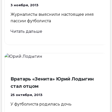
много
3 ноября, 2013
геев
Журналисты выяснили настоящее имя
пассии футболиста
Новая
Читать дальше
возлюбленная
Аршавина
Вратарь «Зенита» Юрий Лодыгин
стал отцом
25 октября, 2013
У футболиста родилась дочь