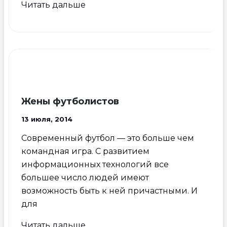
Футбол
Читать дальше
и
коррупция:
почему
скандалы
повторяются
и
что
Жены футболистов
с
13 июля, 2014
этим
делать
Современный футбол — это больше чем
командная игра. С развитием
информационных технологий все
большее число людей имеют
возможность быть к ней причастными. И
для
Жены
Читать дальше