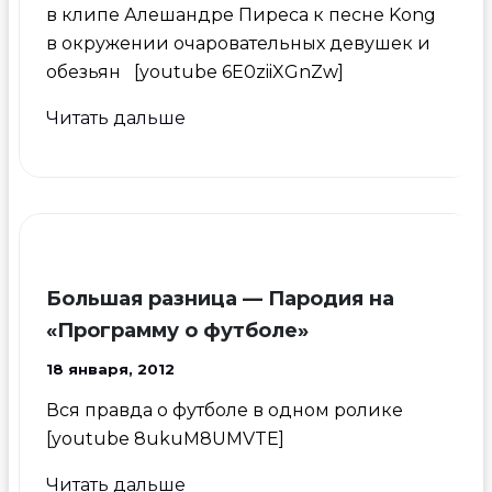
в клипе Алешандре Пиреса к песне Kong
в окружении очаровательных девушек и
обезьян [youtube 6E0ziiXGnZw]
Неймар
Читать дальше
снялся
в
клипе
с
обезьянами
Большая разница — Пародия на
«Программу о футболе»
18 января, 2012
Вся правда о футболе в одном ролике
[youtube 8ukuM8UMVTE]
Большая
Читать дальше