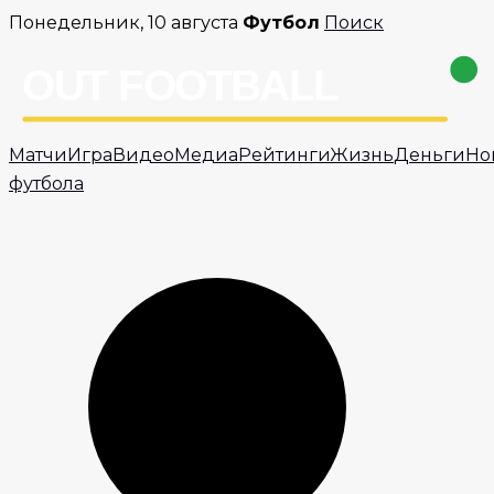
Перейти
Понедельник, 10 августа
Футбол
Поиск
к
содержимому
Матчи
Игра
Видео
Медиа
Рейтинги
Жизнь
Деньги
Но
футбола