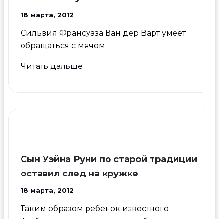
18 марта, 2012
Сильвия Франсуаза Ван дер Варт умеет
обращаться с мячом
Жена
Читать дальше
Ван
дер
Варта
может
заменить
мужа
на
Сын Уэйна Руни по старой традиции
поле?
оставил след на кружке
18 марта, 2012
Таким образом ребенок известного