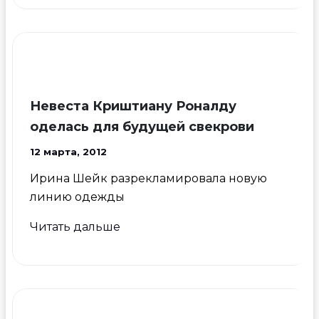
со
своей
девушкой
посетили
«Цирк
Дю
Невеста Криштиану Роналду
Солей»
оделась для будущей свекрови
12 марта, 2012
Ирина Шейк разрекламировала новую
линию одежды
Невеста
Читать дальше
Криштиану
Роналду
оделась
для
будущей