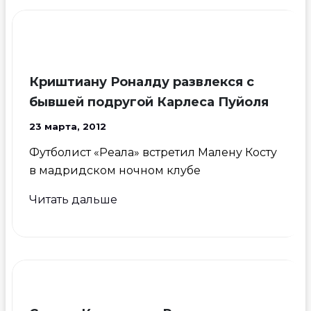
не
спешит
стать
его
женой
Криштиану Роналду развлекся с
бывшей подругой Карлеса Пуйоля
23 марта, 2012
Футболист «Реала» встретил Малену Косту
в мадридском ночном клубе
Криштиану
Читать дальше
Роналду
развлекся
с
бывшей
подругой
Карлеса