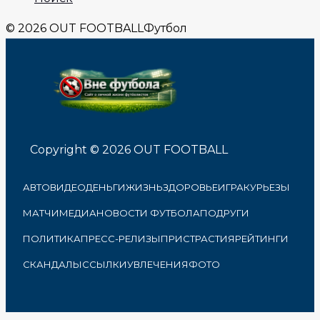
© 2026 OUT FOOTBALL
Футбол
Copyright © 2026 OUT FOOTBALL
АВТО
ВИДЕО
ДЕНЬГИ
ЖИЗНЬ
ЗДОРОВЬЕ
ИГРА
КУРЬЕЗЫ
МАТЧИ
МЕДИА
НОВОСТИ ФУТБОЛА
ПОДРУГИ
ПОЛИТИКА
ПРЕСС-РЕЛИЗЫ
ПРИСТРАСТИЯ
РЕЙТИНГИ
СКАНДАЛЫ
ССЫЛКИ
УВЛЕЧЕНИЯ
ФОТО