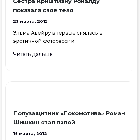
Сестра Криштиану Роналду
Пуйоля
показала свое тело
23 марта, 2012
Эльма Авейру впервые снялась в
эротичной фотосессии
Сестра
Читать дальше
Криштиану
Роналду
показала
свое
тело
Полузащитник «Локомотива» Роман
Шишкин стал папой
19 марта, 2012