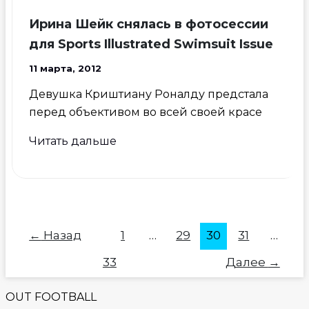
свекрови
Ирина Шейк снялась в фотосессии
для Sports Illustrated Swimsuit Issue
11 марта, 2012
Девушка Криштиану Роналду предстала
перед объективом во всей своей красе
Ирина
Читать дальше
Шейк
снялась
в
фотосессии
для
←
Назад
1
…
29
30
31
…
Sports
33
Далее
→
Illustrated
Swimsuit
OUT FOOTBALL
Issue