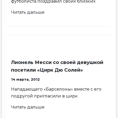
футболиста поздравил своих близких
Сын
Читать дальше
Уэйна
Руни
по
старой
традиции
оставил
след
Лионель Месси со своей девушкой
на
посетили «Цирк Дю Солей»
кружке
14 марта, 2012
Нападающего «Барселоны» вместе с его
подругой пригласили в цирк
Лионель
Читать дальше
Месси