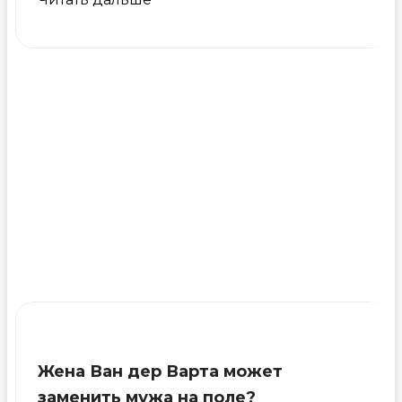
«Аталанты»
Эсекьель
Скелотто
бросил
девушку
из-
за
ее
сексуальности
Жена Ван дер Варта может
заменить мужа на поле?