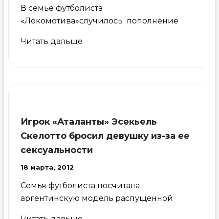
В семье футболиста
«Локомотива»случилось пополнение
Полузащитник
Читать дальше
«Локомотива»
Роман
Шишкин
стал
папой
Игрок «Аталанты» Эсекьель
Скелотто бросил девушку из-за ее
сексуальности
18 марта, 2012
Семья футболиста посчитала
аргентинскую модель распущенной
Игрок
Читать дальше