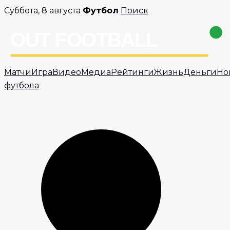
Перейти
Суббота, 8 августа
Футбол
Поиск
к
содержимому
Матчи
Игра
Видео
Медиа
Рейтинги
Жизнь
Деньги
Но
футбола