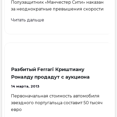
Полузащитник «Манчестер Сити» наказан
за неоднократные превышения скорости
Самира
Читать дальше
Насри
лишили
водительских
прав
на
6
месяцев
Разбитый Ferrari Криштиану
Роналду продадут с аукциона
14 марта, 2013
Первоначальная стоимость автомобиля
звездного португальца составит 50 тысяч
евро