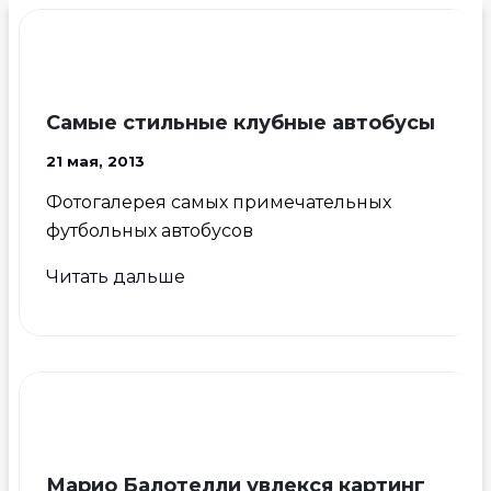
Самые стильные клубные автобусы
21 мая, 2013
Фотогалерея самых примечательных
футбольных автобусов
Самые
Читать дальше
стильные
клубные
автобусы
Марио Балотелли увлекся картинг