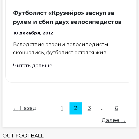
310
км/
Футболист «Крузейро» заснул за
ч
рулем и сбил двух велосипедистов
10 декабря, 2012
Вследствие аварии велосипедисты
скончались, футболист остался жив
Футболист
Читать дальше
«Крузейро»
заснул
за
рулем
и
←
Назад
1
2
3
…
6
сбил
Далее
→
двух
велосипедистов
OUT FOOTBALL