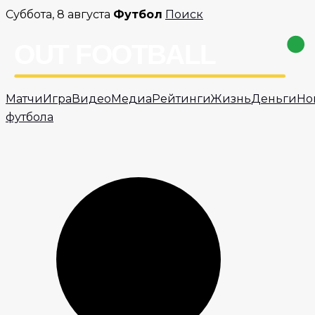
Перейти
Суббота, 8 августа
Футбол
Поиск
к
содержимому
Матчи
Игра
Видео
Медиа
Рейтинги
Жизнь
Деньги
Но
футбола