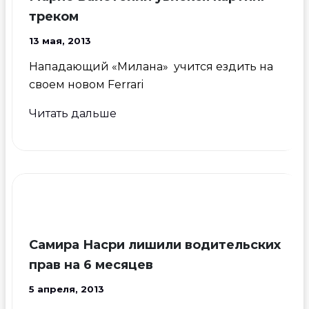
треком
13 мая, 2013
Нападающий «Милана» учится ездить на
своем новом Ferrari
Марио
Читать дальше
Балотелли
увлекся
картинг
треком
Самира Насри лишили водительских
прав на 6 месяцев
5 апреля, 2013