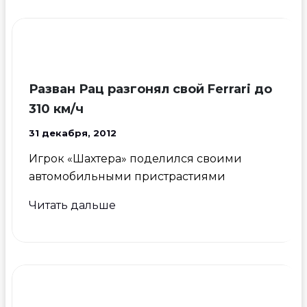
помочился
на
авто
Балотелли
Разван Рац разгонял свой Ferrari до
310 км/ч
31 декабря, 2012
Игрок «Шахтера» поделился своими
автомобильными пристрастиями
Разван
Читать дальше
Рац
разгонял
свой
Ferrari
до