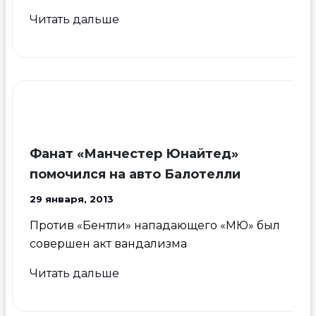
У
Читать дальше
полузащитника
«МЮ»
украли
машину
стоимостью
30
тысяч
Фанат «Манчестер Юнайтед»
фунтов
помочился на авто Балотелли
стерлингов
29 января, 2013
Против «Бентли» нападающего «МЮ» был
совершен акт вандализма
Фанат
Читать дальше
«Манчестер
Юнайтед»