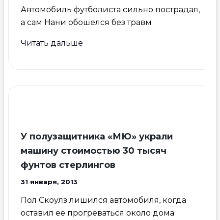
Автомобиль футболиста сильно пострадал,
а сам Нани обошелся без травм
Нани
Читать дальше
попал
в
ДТП
по
вине
полицейской
машины
У полузащитника «МЮ» украли
машину стоимостью 30 тысяч
фунтов стерлингов
31 января, 2013
Пол Скоулз лишился автомобиля, когда
оставил ее прогреваться около дома