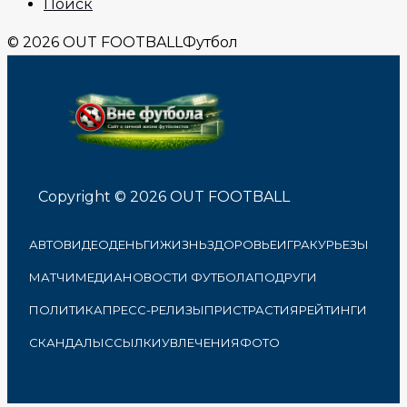
Поиск
© 2026 OUT FOOTBALL
Футбол
Copyright © 2026 OUT FOOTBALL
АВТО
ВИДЕО
ДЕНЬГИ
ЖИЗНЬ
ЗДОРОВЬЕ
ИГРА
КУРЬЕЗЫ
МАТЧИ
МЕДИА
НОВОСТИ ФУТБОЛА
ПОДРУГИ
ПОЛИТИКА
ПРЕСС-РЕЛИЗЫ
ПРИСТРАСТИЯ
РЕЙТИНГИ
СКАНДАЛЫ
ССЫЛКИ
УВЛЕЧЕНИЯ
ФОТО