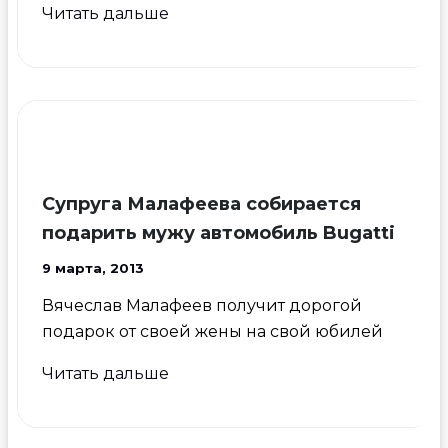
Разбитый
Читать дальше
Ferrari
Криштиану
Роналду
продадут
с
аукциона
Супруга Малафеева собирается
подарить мужу автомобиль Bugatti
9 марта, 2013
Вячеслав Малафеев получит дорогой
подарок от своей жены на свой юбилей
Супруга
Читать дальше
Малафеева
собирается