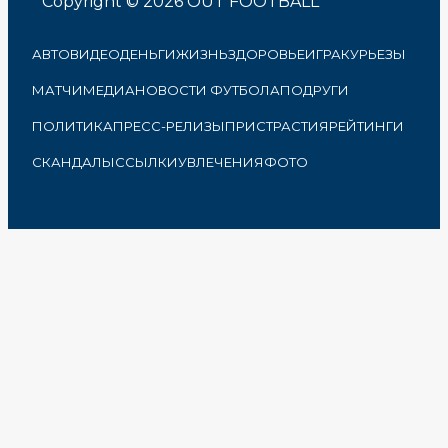
Copyright © 2026 OUT FOOTBALL
АВТО
ВИДЕО
ДЕНЬГИ
ЖИЗНЬ
ЗДОРОВЬЕ
ИГРА
КУРЬЕЗЫ
МАТЧИ
МЕДИА
НОВОСТИ ФУТБОЛА
ПОДРУГИ
ПОЛИТИКА
ПРЕСС-РЕЛИЗЫ
ПРИСТРАСТИЯ
РЕЙТИНГИ
СКАНДАЛЫ
ССЫЛКИ
УВЛЕЧЕНИЯ
ФОТО