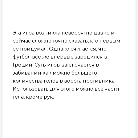
Эта игра возникла невероятно давно и
сейчас сложно точно сказать, кто первым
ее придумал. Однако считается, что
футбол все же впервые зародился в
Греции. Суть игры заключается в
забивании как можно большего
количества голов в ворота противника.
Использовать для этого можно все части
тела, кроме рук.