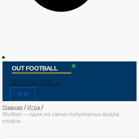
OUT FOOTBALL
Main
Menu
Главная
Игра
Футбол — один из самых популярных видов
спорта