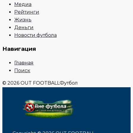
Медиа
Рейтинги
Жизнь
Деньги
Новости футбола
Навигация
Главная
Поиск
© 2026 OUT FOOTBALL
Футбол