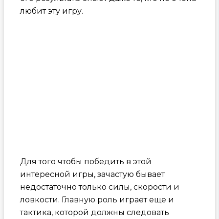
любит эту игру.
Для того чтобы победить в этой
интересной игры, зачастую бывает
недостаточно только силы, скорости и
ловкости. Главную роль играет еще и
тактика, которой должны следовать