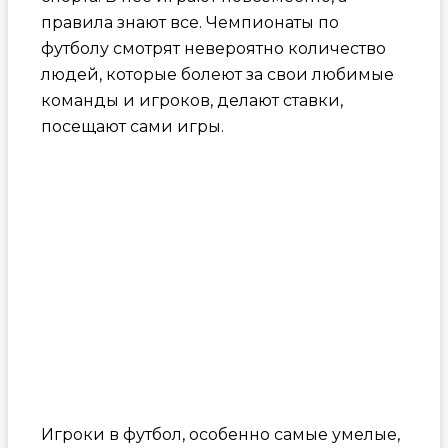
правила знают все. Чемпионаты по
футболу смотрят невероятно количество
людей, которые болеют за свои любимые
команды и игроков, делают ставки,
посещают сами игры.
Игроки в футбол, особенно самые умелые,