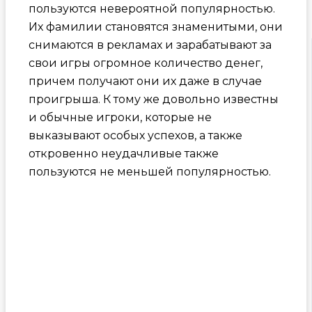
пользуются невероятной популярностью.
Их фамилии становятся знаменитыми, они
снимаются в рекламах и зарабатывают за
свои игры огромное количество денег,
причем получают они их даже в случае
проигрыша. К тому же довольно известны
и обычные игроки, которые не
выказывают особых успехов, а также
откровенно неудачливые также
пользуются не меньшей популярностью.