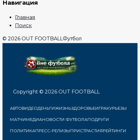
Навигация
Главная
Поиск
© 2026 OUT FOOTBALL
Футбол
Copyright © 2026 OUT FOOTBALL
АВТО
ВИДЕО
ДЕНЬГИ
ЖИЗНЬ
ЗДОРОВЬЕ
ИГРА
КУРЬЕЗЫ
МАТЧИ
МЕДИА
НОВОСТИ ФУТБОЛА
ПОДРУГИ
ПОЛИТИКА
ПРЕСС-РЕЛИЗЫ
ПРИСТРАСТИЯ
РЕЙТИНГИ