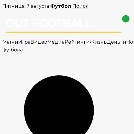
Перейти
Пятница, 7 августа
Футбол
Поиск
к
содержимому
Матчи
Игра
Видео
Медиа
Рейтинги
Жизнь
Деньги
Но
футбола