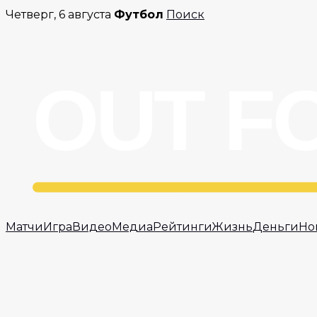
Перейти
Четверг, 6 августа
Футбол
Поиск
к
содержимому
Матчи
Игра
Видео
Медиа
Рейтинги
Жизнь
Деньги
Но