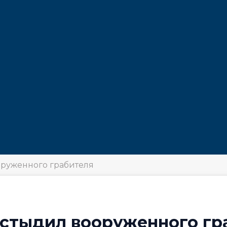
оруженного грабителя
стыдил вооруженного гр