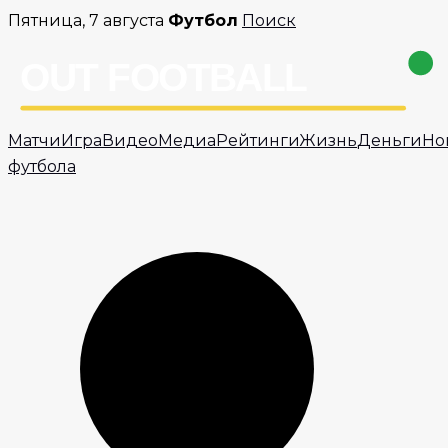
Перейти
Пятница, 7 августа
Футбол
Поиск
к
содержимому
Матчи
Игра
Видео
Медиа
Рейтинги
Жизнь
Деньги
Но
футбола