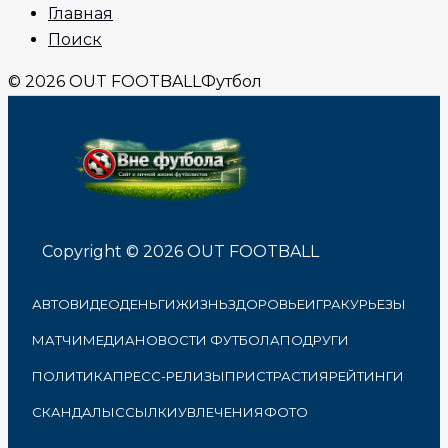
Главная
Поиск
© 2026 OUT FOOTBALL
Футбол
Copyright © 2026 OUT FOOTBALL
АВТО
ВИДЕО
ДЕНЬГИ
ЖИЗНЬ
ЗДОРОВЬЕ
ИГРА
КУРЬЕЗЫ
МАТЧИ
МЕДИА
НОВОСТИ ФУТБОЛА
ПОДРУГИ
ПОЛИТИКА
ПРЕСС-РЕЛИЗЫ
ПРИСТРАСТИЯ
РЕЙТИНГИ
СКАНДАЛЫ
ССЫЛКИ
УВЛЕЧЕНИЯ
ФОТО