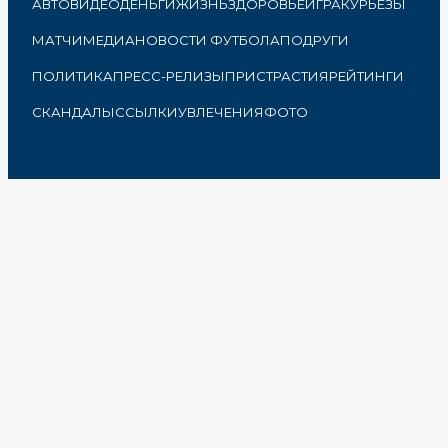
АВТО
ВИДЕО
ДЕНЬГИ
ЖИЗНЬ
ЗДОРОВЬЕ
ИГРА
КУРЬЕЗЫ
МАТЧИ
МЕДИА
НОВОСТИ ФУТБОЛА
ПОДРУГИ
ПОЛИТИКА
ПРЕСС-РЕЛИЗЫ
ПРИСТРАСТИЯ
РЕЙТИНГИ
СКАНДАЛЫ
ССЫЛКИ
УВЛЕЧЕНИЯ
ФОТО