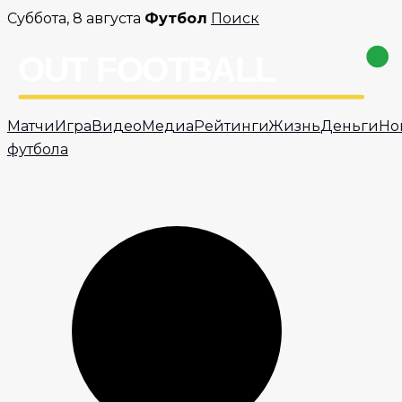
Перейти
Суббота, 8 августа
Футбол
Поиск
к
содержимому
Матчи
Игра
Видео
Медиа
Рейтинги
Жизнь
Деньги
Но
футбола