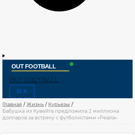
OUT FOOTBALL
Main
Menu
Главная
Жизнь
Курьезы
Бабушка из Кувейта предложила 2 миллиона
долларов за встречу с футболистами «Реала»