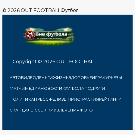
© 2026 OUT FOOTBALL
Футбол
Copyright © 2026 OUT FOOTBALL
АВТО
ВИДЕО
ДЕНЬГИ
ЖИЗНЬ
ЗДОРОВЬЕ
ИГРА
КУРЬЕЗЫ
МАТЧИ
МЕДИА
НОВОСТИ ФУТБОЛА
ПОДРУГИ
ПОЛИТИКА
ПРЕСС-РЕЛИЗЫ
ПРИСТРАСТИЯ
РЕЙТИНГИ
СКАНДАЛЫ
ССЫЛКИ
УВЛЕЧЕНИЯ
ФОТО