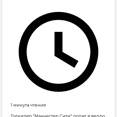
1 минута чтения
Голкипер "Манчестер Сити" попал в ведро