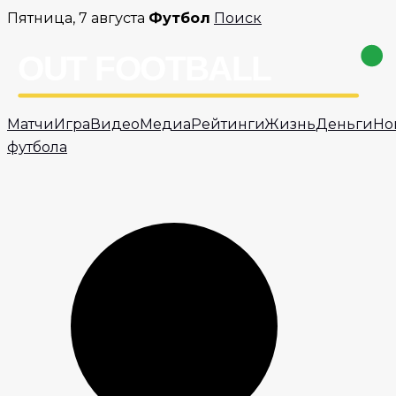
Перейти
Пятница, 7 августа
Футбол
Поиск
к
содержимому
Матчи
Игра
Видео
Медиа
Рейтинги
Жизнь
Деньги
Но
футбола