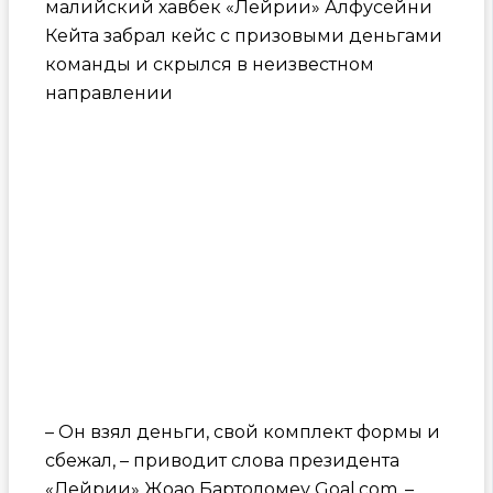
малийский хавбек «Лейрии» Алфусейни
Кейта забрал кейс с призовыми деньгами
команды и скрылся в неизвестном
направлении
– Он взял деньги, свой комплект формы и
сбежал, – приводит слова президента
«Лейрии» Жоао Бартоломеу Goal.com. –