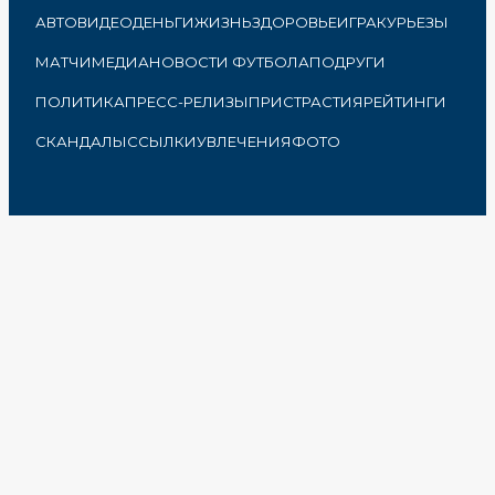
АВТО
ВИДЕО
ДЕНЬГИ
ЖИЗНЬ
ЗДОРОВЬЕ
ИГРА
КУРЬЕЗЫ
МАТЧИ
МЕДИА
НОВОСТИ ФУТБОЛА
ПОДРУГИ
ПОЛИТИКА
ПРЕСС-РЕЛИЗЫ
ПРИСТРАСТИЯ
РЕЙТИНГИ
СКАНДАЛЫ
ССЫЛКИ
УВЛЕЧЕНИЯ
ФОТО