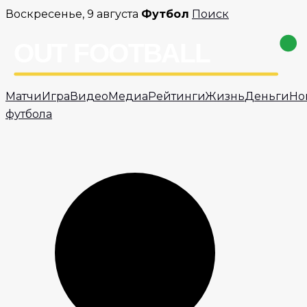
Перейти
Воскресенье, 9 августа
Футбол
Поиск
к
содержимому
Матчи
Игра
Видео
Медиа
Рейтинги
Жизнь
Деньги
Но
футбола