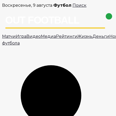
Перейти
Воскресенье, 9 августа
Футбол
Поиск
к
содержимому
Матчи
Игра
Видео
Медиа
Рейтинги
Жизнь
Деньги
Но
футбола