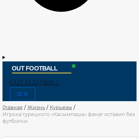
OUT FOOTBALL
Main
Menu
Главная
Жизнь
Курьезы
Игрока турецкого «Касымпаша» фанат оставил без
футболки