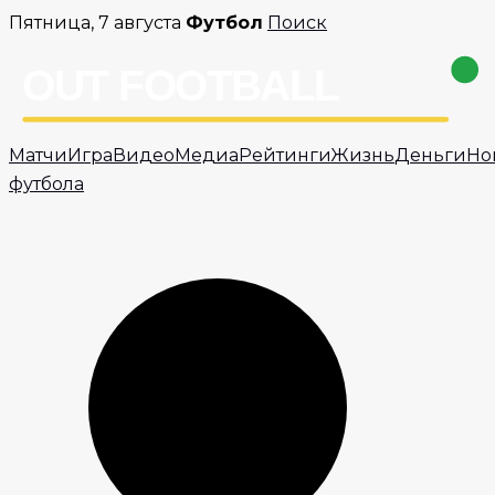
Перейти
Пятница, 7 августа
Футбол
Поиск
к
содержимому
Матчи
Игра
Видео
Медиа
Рейтинги
Жизнь
Деньги
Но
футбола