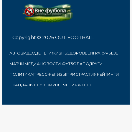
Copyright © 2026 OUT FOOTBALL
АВТО
ВИДЕО
ДЕНЬГИ
ЖИЗНЬ
ЗДОРОВЬЕ
ИГРА
КУРЬЕЗЫ
МАТЧИ
МЕДИА
НОВОСТИ ФУТБОЛА
ПОДРУГИ
ПОЛИТИКА
ПРЕСС-РЕЛИЗЫ
ПРИСТРАСТИЯ
РЕЙТИНГИ
СКАНДАЛЫ
ССЫЛКИ
УВЛЕЧЕНИЯ
ФОТО