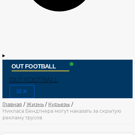
OUT FOOTBALL
Main
Menu
Главная
Жизнь
Курьезы
Никласа Бендтнера могут наказать за скрытую
рекламу трусов