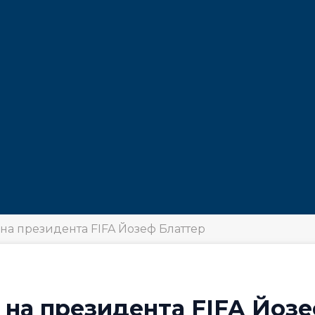
на президента FIFA Йозеф Блаттер
 на президента FIFA Йоз