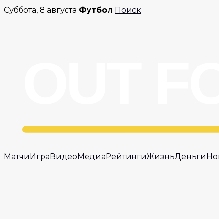
Перейти
Суббота, 8 августа
Футбол
Поиск
к
содержимому
Матчи
Игра
Видео
Медиа
Рейтинги
Жизнь
Деньги
Но