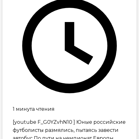
1 минута чтения
[youtube F_G0YZvhN10 ] Юные российские
футболисты размялись, пытаясь завести
автобус
По пути на чемпионат Европы,