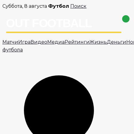
Перейти
Суббота, 8 августа
Футбол
Поиск
к
содержимому
Матчи
Игра
Видео
Медиа
Рейтинги
Жизнь
Деньги
Но
футбола