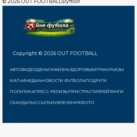
© 2026 OUT FOOTBALL
Футбол
Copyright © 2026 OUT FOOTBALL
АВТО
ВИДЕО
ДЕНЬГИ
ЖИЗНЬ
ЗДОРОВЬЕ
ИГРА
КУРЬЕЗЫ
МАТЧИ
МЕДИА
НОВОСТИ ФУТБОЛА
ПОДРУГИ
ПОЛИТИКА
ПРЕСС-РЕЛИЗЫ
ПРИСТРАСТИЯ
РЕЙТИНГИ
СКАНДАЛЫ
ССЫЛКИ
УВЛЕЧЕНИЯ
ФОТО