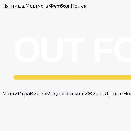
Перейти
Пятница, 7 августа
Футбол
Поиск
к
содержимому
Матчи
Игра
Видео
Медиа
Рейтинги
Жизнь
Деньги
Но