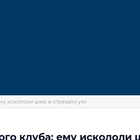
ему искололи шею и отрезали ухо
ого клуба: ему искололи 