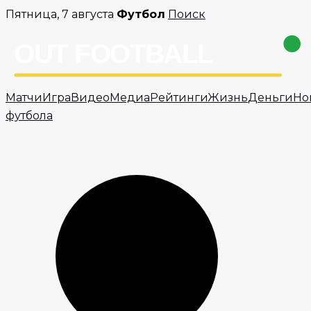
Перейти
Пятница, 7 августа
Футбол
Поиск
к
содержимому
Матчи
Игра
Видео
Медиа
Рейтинги
Жизнь
Деньги
Но
футбола