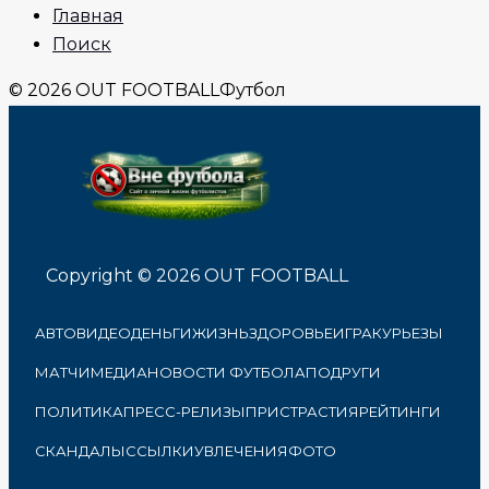
Главная
Поиск
© 2026 OUT FOOTBALL
Футбол
Copyright © 2026 OUT FOOTBALL
АВТО
ВИДЕО
ДЕНЬГИ
ЖИЗНЬ
ЗДОРОВЬЕ
ИГРА
КУРЬЕЗЫ
МАТЧИ
МЕДИА
НОВОСТИ ФУТБОЛА
ПОДРУГИ
ПОЛИТИКА
ПРЕСС-РЕЛИЗЫ
ПРИСТРАСТИЯ
РЕЙТИНГИ
СКАНДАЛЫ
ССЫЛКИ
УВЛЕЧЕНИЯ
ФОТО