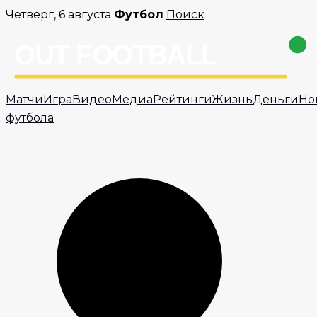
Перейти
Четверг, 6 августа
Футбол
Поиск
к
содержимому
Матчи
Игра
Видео
Медиа
Рейтинги
Жизнь
Деньги
Но
футбола