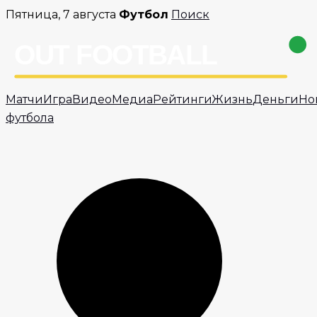
Перейти
Пятница, 7 августа
Футбол
Поиск
к
содержимому
Матчи
Игра
Видео
Медиа
Рейтинги
Жизнь
Деньги
Но
футбола