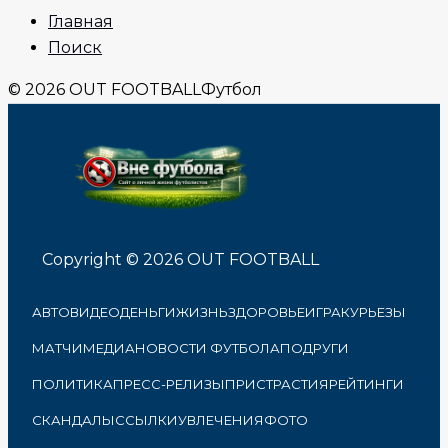
Главная
Поиск
© 2026 OUT FOOTBALL
Футбол
Copyright © 2026 OUT FOOTBALL
АВТО
ВИДЕО
ДЕНЬГИ
ЖИЗНЬ
ЗДОРОВЬЕ
ИГРА
КУРЬЕЗЫ
МАТЧИ
МЕДИА
НОВОСТИ ФУТБОЛА
ПОДРУГИ
ПОЛИТИКА
ПРЕСС-РЕЛИЗЫ
ПРИСТРАСТИЯ
РЕЙТИНГИ
СКАНДАЛЫ
ССЫЛКИ
УВЛЕЧЕНИЯ
ФОТО