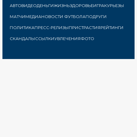
АВТО
ВИДЕО
ДЕНЬГИ
ЖИЗНЬ
ЗДОРОВЬЕ
ИГРА
КУРЬЕЗЫ
МАТЧИ
МЕДИА
НОВОСТИ ФУТБОЛА
ПОДРУГИ
ПОЛИТИКА
ПРЕСС-РЕЛИЗЫ
ПРИСТРАСТИЯ
РЕЙТИНГИ
СКАНДАЛЫ
ССЫЛКИ
УВЛЕЧЕНИЯ
ФОТО