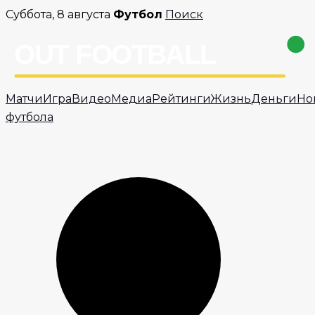
Перейти
Суббота, 8 августа
Футбол
Поиск
к
содержимому
Матчи
Игра
Видео
Медиа
Рейтинги
Жизнь
Деньги
Но
футбола