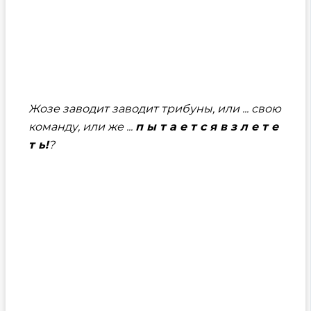
Жозе заводит заводит трибуны, или ... свою
команду, или же ...
п ы т а е т с я в з л е т е
т ь!
?