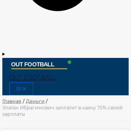
OUT FOOTBALL
Main
Menu
Главная
Деньги
Златан Ибрагимович заплатит в казну 75% своей
зарплаты