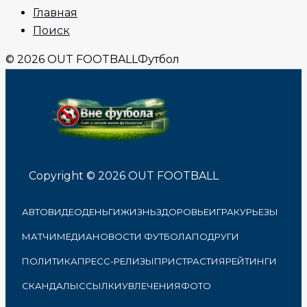
Главная
Поиск
© 2026 OUT FOOTBALL
Футбол
Copyright © 2026 OUT FOOTBALL
АВТО
ВИДЕО
ДЕНЬГИ
ЖИЗНЬ
ЗДОРОВЬЕ
ИГРА
КУРЬЕЗЫ
МАТЧИ
МЕДИА
НОВОСТИ ФУТБОЛА
ПОДРУГИ
ПОЛИТИКА
ПРЕСС-РЕЛИЗЫ
ПРИСТРАСТИЯ
РЕЙТИНГИ
СКАНДАЛЫ
ССЫЛКИ
УВЛЕЧЕНИЯ
ФОТО