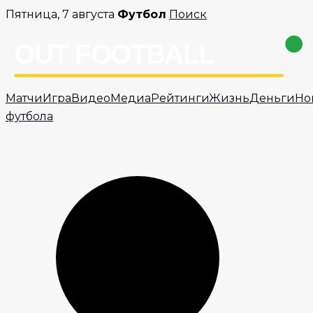
Перейти
Пятница, 7 августа
Футбол
Поиск
к
содержимому
Матчи
Игра
Видео
Медиа
Рейтинги
Жизнь
Деньги
Но
футбола