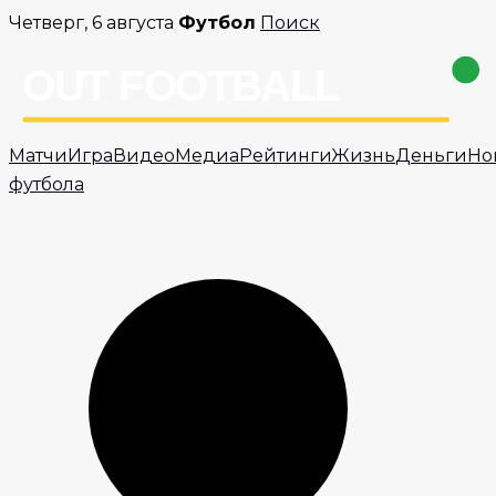
Перейти
Четверг, 6 августа
Футбол
Поиск
к
содержимому
Матчи
Игра
Видео
Медиа
Рейтинги
Жизнь
Деньги
Но
футбола