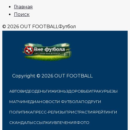
Главная
Поиск
© 2026 OUT FOOTBALL
Футбол
Copyright © 2026 OUT FOOTBALL
АВТО
ВИДЕО
ДЕНЬГИ
ЖИЗНЬ
ЗДОРОВЬЕ
ИГРА
КУРЬЕЗЫ
МАТЧИ
МЕДИА
НОВОСТИ ФУТБОЛА
ПОДРУГИ
ПОЛИТИКА
ПРЕСС-РЕЛИЗЫ
ПРИСТРАСТИЯ
РЕЙТИНГИ
СКАНДАЛЫ
ССЫЛКИ
УВЛЕЧЕНИЯ
ФОТО