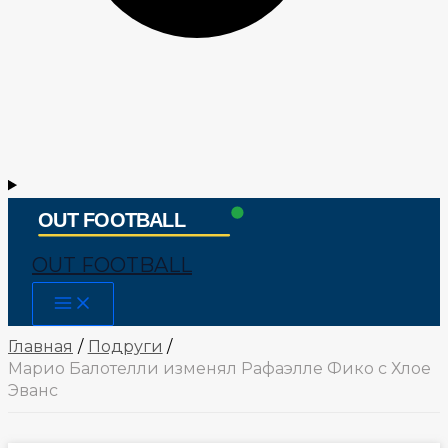
OUT FOOTBALL
Main
Menu
Главная
Подруги
Марио Балотелли изменял Рафаэлле Фико с Хлое
Эванс