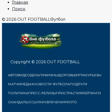
Главная
Поиск
© 2026 OUT FOOTBALL
Футбол
Copyright © 2026 OUT FOOTBALL
АВТО
ВИДЕО
ДЕНЬГИ
ЖИЗНЬ
ЗДОРОВЬЕ
ИГРА
КУРЬЕЗЫ
МАТЧИ
МЕДИА
НОВОСТИ ФУТБОЛА
ПОДРУГИ
ПОЛИТИКА
ПРЕСС-РЕЛИЗЫ
ПРИСТРАСТИЯ
РЕЙТИНГИ
СКАНДАЛЫ
ССЫЛКИ
УВЛЕЧЕНИЯ
ФОТО