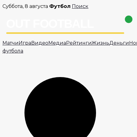
Перейти
Суббота, 8 августа
Футбол
Поиск
к
содержимому
Матчи
Игра
Видео
Медиа
Рейтинги
Жизнь
Деньги
Но
футбола