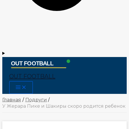
OUT FOOTBALL
Main
Menu
Главная
Подруги
У Жерара Пике и Шакиры скоро родится ребенок