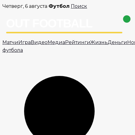
Перейти
Четверг, 6 августа
Футбол
Поиск
к
содержимому
Матчи
Игра
Видео
Медиа
Рейтинги
Жизнь
Деньги
Но
футбола