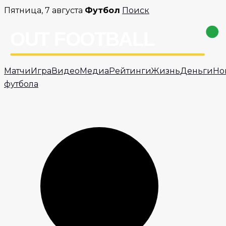
Перейти
Пятница, 7 августа
Футбол
Поиск
к
содержимому
Матчи
Игра
Видео
Медиа
Рейтинги
Жизнь
Деньги
Но
футбола