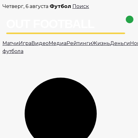
Перейти
Четверг, 6 августа
Футбол
Поиск
к
содержимому
Матчи
Игра
Видео
Медиа
Рейтинги
Жизнь
Деньги
Но
футбола