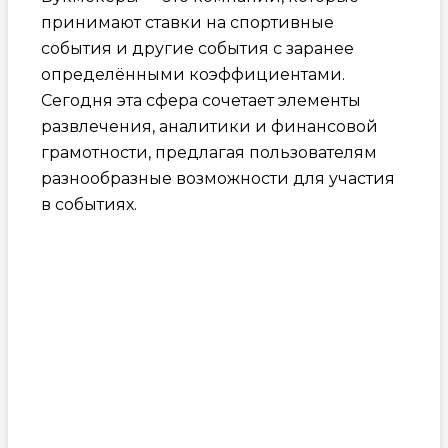
принимают ставки на спортивные
события и другие события с заранее
определёнными коэффициентами.
Сегодня эта сфера сочетает элементы
развлечения, аналитики и финансовой
грамотности, предлагая пользователям
разнообразные возможности для участия
в событиях.