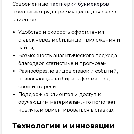
Современные
партнерки букмекеров
предлагают ряд преимуществ для своих
клиентов:
Удобство и скорость оформления
ставок через мобильные приложения и
сайты;
Возможность аналитического подхода
благодаря статистике и прогнозам;
Разнообразие видов ставок и событий,
позволяющее выбирать формат под
свои интересы;
Поддержка клиентов и доступ к
обучающим материалам, что помогает
новичкам ориентироваться в ставках.
Технологии и инновации