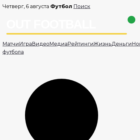
Перейти
Четверг, 6 августа
Футбол
Поиск
к
содержимому
Матчи
Игра
Видео
Медиа
Рейтинги
Жизнь
Деньги
Но
футбола