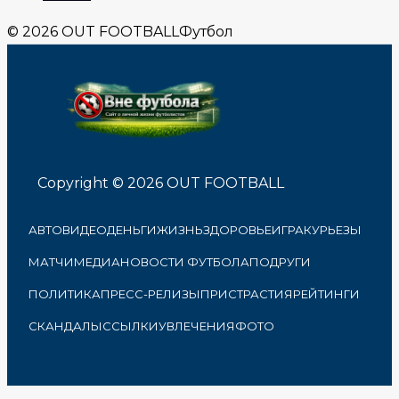
© 2026 OUT FOOTBALL
Футбол
Copyright © 2026 OUT FOOTBALL
АВТО
ВИДЕО
ДЕНЬГИ
ЖИЗНЬ
ЗДОРОВЬЕ
ИГРА
КУРЬЕЗЫ
МАТЧИ
МЕДИА
НОВОСТИ ФУТБОЛА
ПОДРУГИ
ПОЛИТИКА
ПРЕСС-РЕЛИЗЫ
ПРИСТРАСТИЯ
РЕЙТИНГИ
СКАНДАЛЫ
ССЫЛКИ
УВЛЕЧЕНИЯ
ФОТО