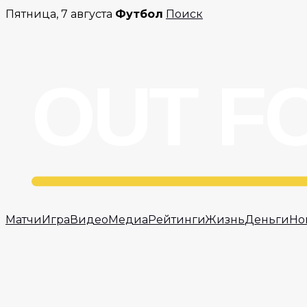
Перейти
Пятница, 7 августа
Футбол
Поиск
к
содержимому
Матчи
Игра
Видео
Медиа
Рейтинги
Жизнь
Деньги
Но