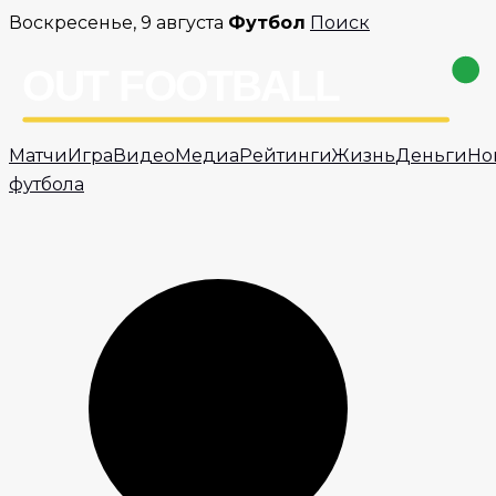
Перейти
Воскресенье, 9 августа
Футбол
Поиск
к
содержимому
Матчи
Игра
Видео
Медиа
Рейтинги
Жизнь
Деньги
Но
футбола