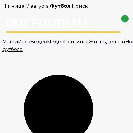
Перейти
Пятница, 7 августа
Футбол
Поиск
к
содержимому
Матчи
Игра
Видео
Медиа
Рейтинги
Жизнь
Деньги
Но
футбола