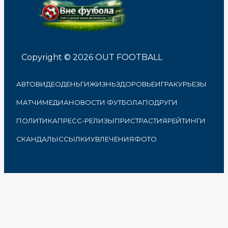
Copyright © 2026 OUT FOOTBALL
АВТО
ВИДЕО
ДЕНЬГИ
ЖИЗНЬ
ЗДОРОВЬЕ
ИГРА
КУРЬЕЗЫ
МАТЧИ
МЕДИА
НОВОСТИ ФУТБОЛА
ПОДРУГИ
ПОЛИТИКА
ПРЕСС-РЕЛИЗЫ
ПРИСТРАСТИЯ
РЕЙТИНГИ
СКАНДАЛЫ
ССЫЛКИ
УВЛЕЧЕНИЯ
ФОТО