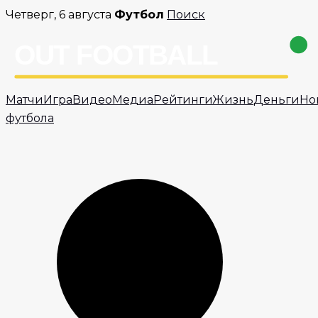
Перейти
Четверг, 6 августа
Футбол
Поиск
к
содержимому
Матчи
Игра
Видео
Медиа
Рейтинги
Жизнь
Деньги
Но
футбола