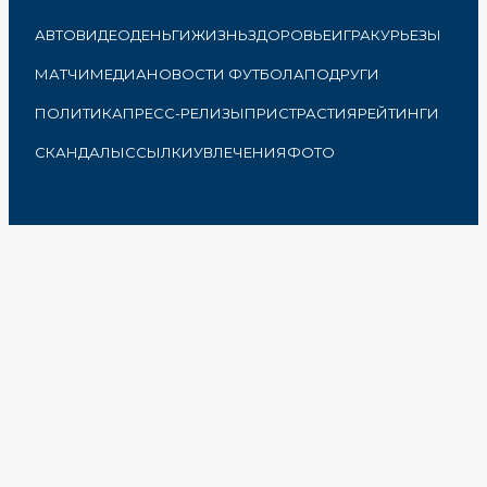
АВТО
ВИДЕО
ДЕНЬГИ
ЖИЗНЬ
ЗДОРОВЬЕ
ИГРА
КУРЬЕЗЫ
МАТЧИ
МЕДИА
НОВОСТИ ФУТБОЛА
ПОДРУГИ
ПОЛИТИКА
ПРЕСС-РЕЛИЗЫ
ПРИСТРАСТИЯ
РЕЙТИНГИ
СКАНДАЛЫ
ССЫЛКИ
УВЛЕЧЕНИЯ
ФОТО