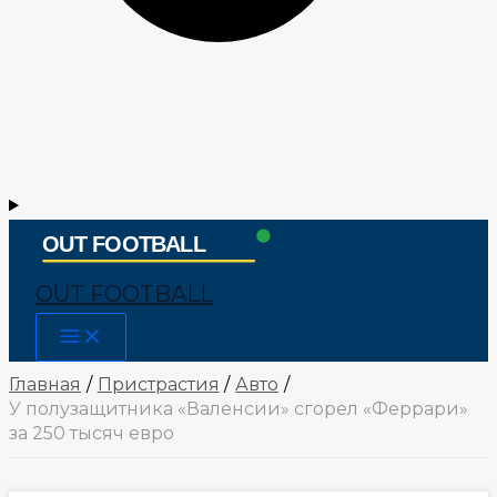
OUT FOOTBALL
Main
Menu
Главная
Пристрастия
Авто
У полузащитника «Валенсии» сгорел «Феррари»
за 250 тысяч евро