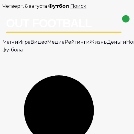
Перейти
Четверг, 6 августа
Футбол
Поиск
к
содержимому
Матчи
Игра
Видео
Медиа
Рейтинги
Жизнь
Деньги
Но
футбола