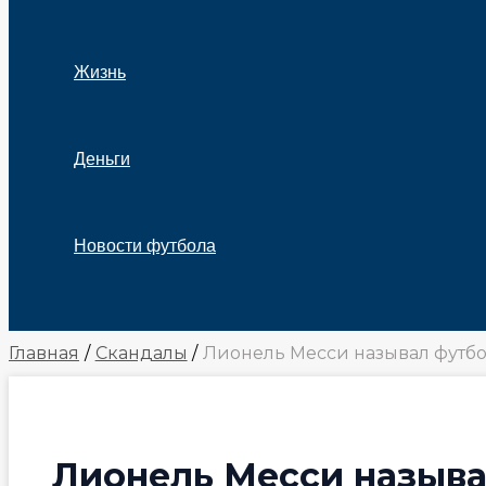
Жизнь
Деньги
Новости футбола
Поиск
Главная
Скандалы
Лионель Месси называл футбо
Лионель Месси называ