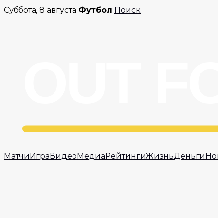
Перейти
Суббота, 8 августа
Футбол
Поиск
к
содержимому
Матчи
Игра
Видео
Медиа
Рейтинги
Жизнь
Деньги
Но