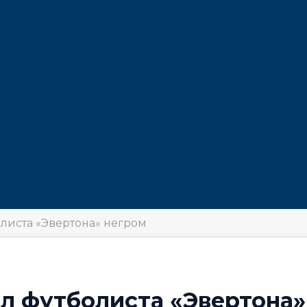
листа «Эвертона» негром
л футболиста «Эвертона»