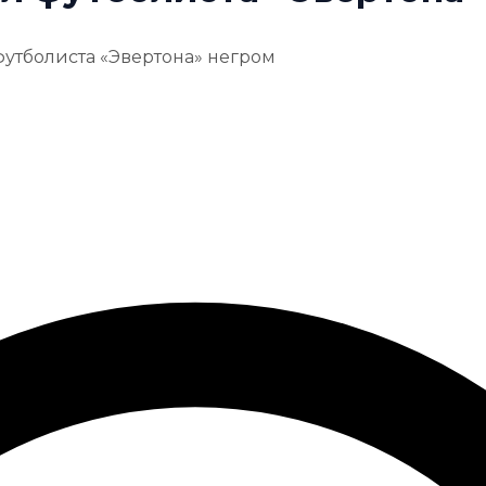
утболиста «Эвертона» негром