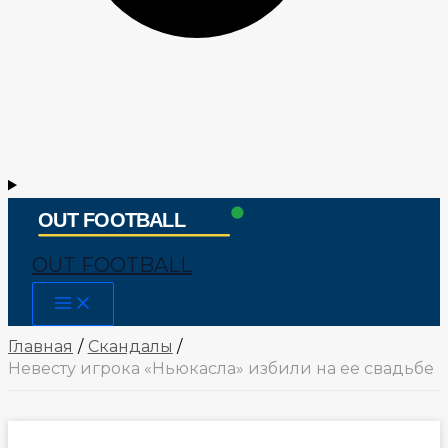
OUT FOOTBALL
Main
Menu
Главная
Скандалы
Невесту игрока «Ньюкасла» избили на ее свадьбе