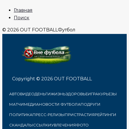
Главная
Поиск
© 2026 OUT FOOTBALL
Футбол
Copyright © 2026 OUT FOOTBALL
АВТО
ВИДЕО
ДЕНЬГИ
ЖИЗНЬ
ЗДОРОВЬЕ
ИГРА
КУРЬЕЗЫ
МАТЧИ
МЕДИА
НОВОСТИ ФУТБОЛА
ПОДРУГИ
ПОЛИТИКА
ПРЕСС-РЕЛИЗЫ
ПРИСТРАСТИЯ
РЕЙТИНГИ
СКАНДАЛЫ
ССЫЛКИ
УВЛЕЧЕНИЯ
ФОТО