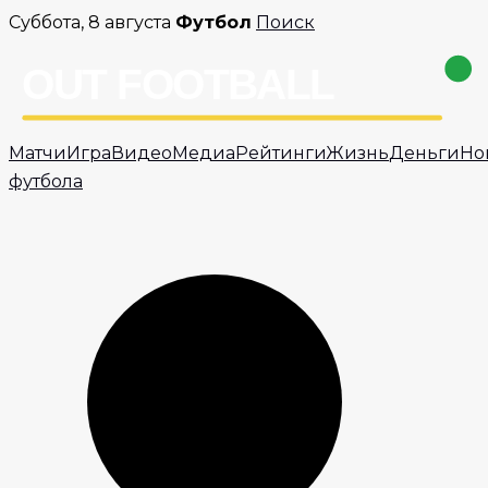
Перейти
Суббота, 8 августа
Футбол
Поиск
к
содержимому
Матчи
Игра
Видео
Медиа
Рейтинги
Жизнь
Деньги
Но
футбола