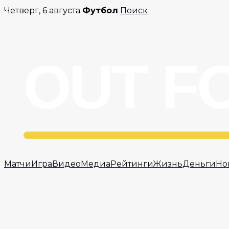
Перейти
Четверг, 6 августа
Футбол
Поиск
к
содержимому
Матчи
Игра
Видео
Медиа
Рейтинги
Жизнь
Деньги
Но