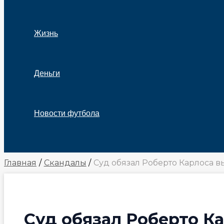
Жизнь
Деньги
Новости футбола
Поиск
Главная
Скандалы
Суд обязал Роберто Карлоса в
Суд обязал Роберто К