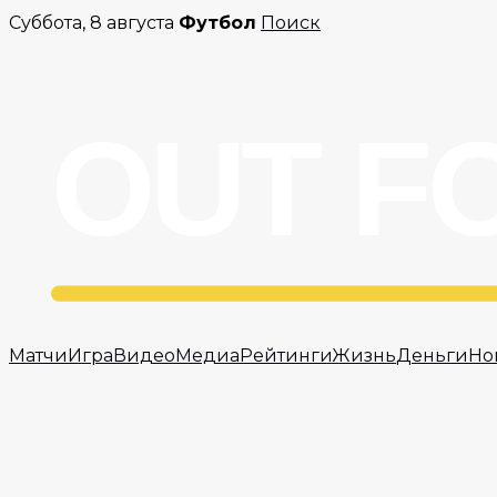
Перейти
Суббота, 8 августа
Футбол
Поиск
к
содержимому
Матчи
Игра
Видео
Медиа
Рейтинги
Жизнь
Деньги
Но