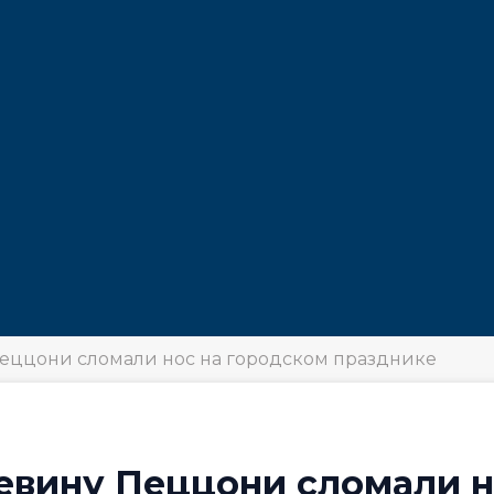
Пеццони сломали нос на городском празднике
евину Пеццони сломали н