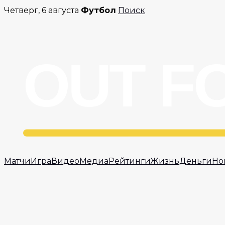
Перейти
Четверг, 6 августа
Футбол
Поиск
к
содержимому
Матчи
Игра
Видео
Медиа
Рейтинги
Жизнь
Деньги
Но