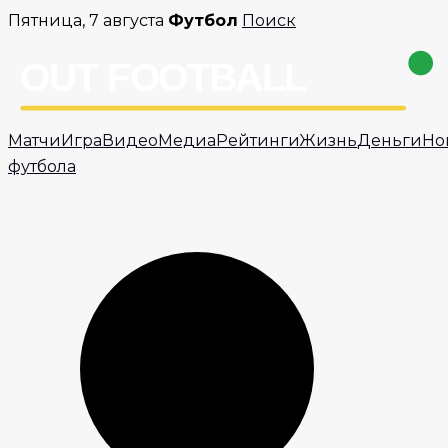
Перейти
Пятница, 7 августа
Футбол
Поиск
к
содержимому
Матчи
Игра
Видео
Медиа
Рейтинги
Жизнь
Деньги
Но
футбола