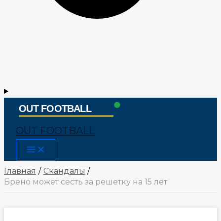
OUT FOOTBALL
Main
Menu
Главная
Скандалы
Брено может сесть за решетку на 15 лет