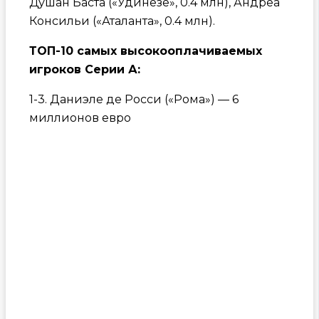
Душан Баста («Удинезе», 0.4 млн), Андреа
Консильи («Аталанта», 0.4 млн).
ТОП-10 самых высокооплачиваемых
игроков Серии А:
1-3. Даниэле де Росси («Рома») — 6
миллионов евро