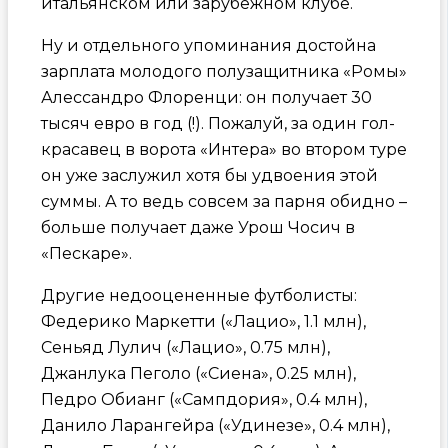
итальянском или зарубежном клубе.
Ну и отдельного упоминания достойна
зарплата молодого полузащитника «Ромы»
Алессандро Флоренци: он получает 30
тысяч евро в год (!). Пожалуй, за один гол-
красавец в ворота «Интера» во втором туре
он уже заслужил хотя бы удвоения этой
суммы. А то ведь совсем за парня обидно –
больше получает даже Урош Чосич в
«Пескаре».
Другие недооцененные футболисты:
Федерико Маркетти («Лацио», 1.1 млн),
Сеньяд Лулич («Лацио», 0.75 млн),
Джанлука Пеголо («Сиена», 0.25 млн),
Педро Обианг («Сампдория», 0.4 млн),
Данило Ларангейра («Удинезе», 0.4 млн),