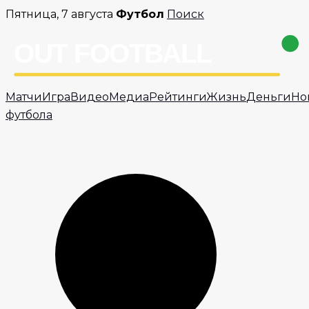
Перейти
Пятница, 7 августа
Футбол
Поиск
к
содержимому
Матчи
Игра
Видео
Медиа
Рейтинги
Жизнь
Деньги
Но
футбола