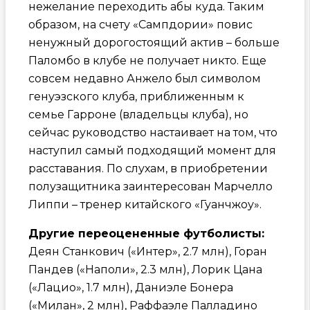
нежелание переходить абы куда. Таким
образом, на счету «Сампдории» повис
ненужный дорогостоящий актив – больше
Паломбо в клубе не получает никто. Еще
совсем недавно Анжело был символом
генуэзского клуба, приближенным к
семье Гарроне (владельцы клуба), но
сейчас руководство настаивает на том, что
наступил самый подходящий момент для
расставания. По слухам, в приобретении
полузащитника заинтересован Марчелло
Липпи – тренер китайского «Гуанчжоу».
Другие переоцененные футболисты:
Деян Станкович («Интер», 2.7 млн), Горан
Пандев («Наполи», 2.3 млн), Лорик Цана
(«Лацио», 1.7 млн), Даниэле Бонера
(«Милан», 2 млн), Раффаэле Палладино