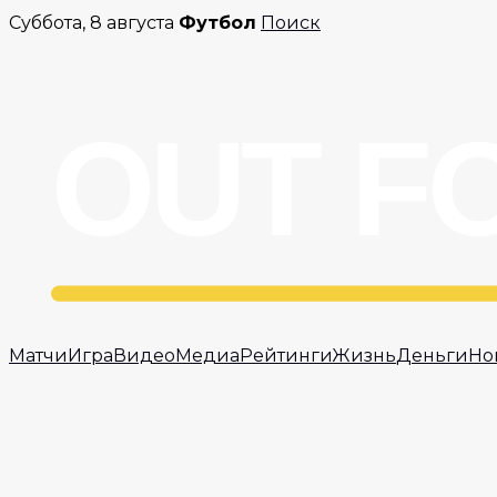
Перейти
Суббота, 8 августа
Футбол
Поиск
к
содержимому
Матчи
Игра
Видео
Медиа
Рейтинги
Жизнь
Деньги
Но