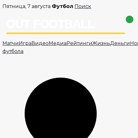
Перейти
Пятница, 7 августа
Футбол
Поиск
к
содержимому
Матчи
Игра
Видео
Медиа
Рейтинги
Жизнь
Деньги
Но
футбола