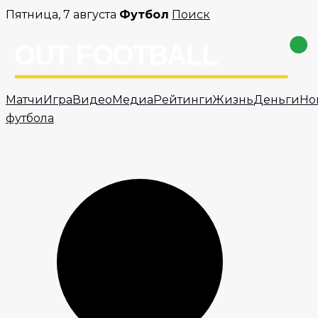
Перейти
Пятница, 7 августа
Футбол
Поиск
к
содержимому
Матчи
Игра
Видео
Медиа
Рейтинги
Жизнь
Деньги
Но
футбола