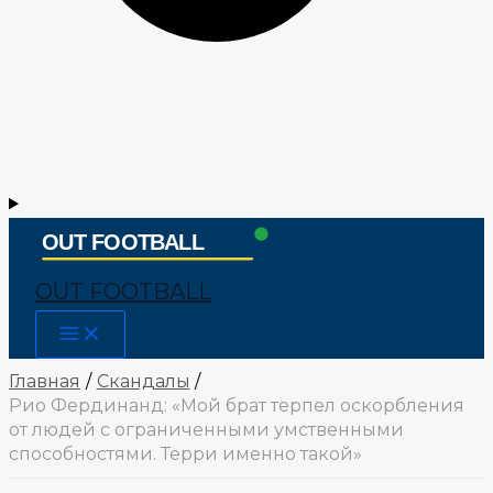
OUT FOOTBALL
Main
Menu
Главная
Скандалы
Рио Фердинанд: «Мой брат терпел оскорбления
от людей с ограниченными умственными
способностями. Терри именно такой»