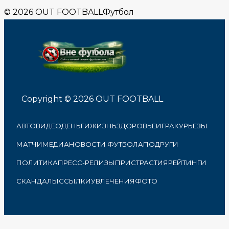
© 2026 OUT FOOTBALL
Футбол
Copyright © 2026 OUT FOOTBALL
АВТО
ВИДЕО
ДЕНЬГИ
ЖИЗНЬ
ЗДОРОВЬЕ
ИГРА
КУРЬЕЗЫ
МАТЧИ
МЕДИА
НОВОСТИ ФУТБОЛА
ПОДРУГИ
ПОЛИТИКА
ПРЕСС-РЕЛИЗЫ
ПРИСТРАСТИЯ
РЕЙТИНГИ
СКАНДАЛЫ
ССЫЛКИ
УВЛЕЧЕНИЯ
ФОТО