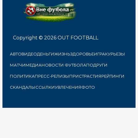
Copyright © 2026 OUT FOOTBALL
АВТО
ВИДЕО
ДЕНЬГИ
ЖИЗНЬ
ЗДОРОВЬЕ
ИГРА
КУРЬЕЗЫ
МАТЧИ
МЕДИА
НОВОСТИ ФУТБОЛА
ПОДРУГИ
ПОЛИТИКА
ПРЕСС-РЕЛИЗЫ
ПРИСТРАСТИЯ
РЕЙТИНГИ
СКАНДАЛЫ
ССЫЛКИ
УВЛЕЧЕНИЯ
ФОТО