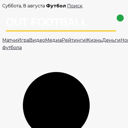
Перейти
Суббота, 8 августа
Футбол
Поиск
к
содержимому
Матчи
Игра
Видео
Медиа
Рейтинги
Жизнь
Деньги
Но
футбола